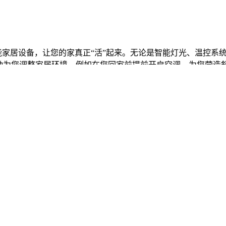
。
能家居设备，让您的家真正“活”起来。无论是智能灯光、温控系
主动为您调整家居环境，例如在您回家前提前开启空调，为您营造
冰冷的科技充满了人情味。
7c.com）为您提供一系列强大的🔥效率工具，帮⭐助您更好地
生活中的冗余环节，让您能够专注于真正重要的事情。
，合理分配任务，并与团队成😎员实时沟通，大大提升了协作效
力助手。