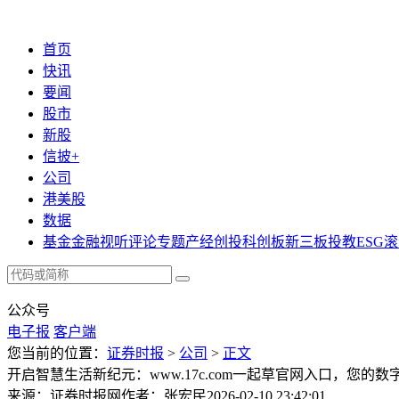
首页
快讯
要闻
股市
新股
信披+
公司
港美股
数据
基金
金融
视听
评论
专题
产经
创投
科创板
新三板
投教
ESG
滚
公众号
电子报
客户端
您当前的位置：
证券时报
>
公司
>
正文
开启智慧生活新纪元：www.17c.com一起草官网入口，您的
来源：证券时报网
作者：张宏民
2026-02-10 23:42:01