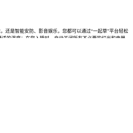
统，还是智能安防、影音娱乐，您都可以通过“一起草”平台轻松
舒适的温度；在您入睡时，自动关闭所有不必要的灯光和电器，
管理时间、项目和信息。从智能日程🙂安排，到高效的团队协作平
率。对于个人而言，其强大的笔记和信息聚合功能，能够帮助