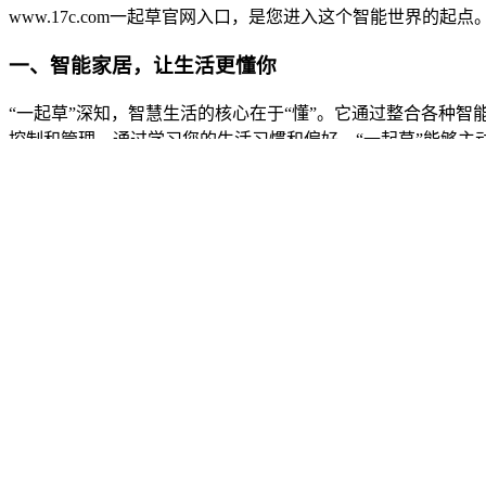
www.17c.com一起草官网入口，是您进入这个智能世界的起点
一、智能家居，让生活更懂你
“一起草”深知，智慧生活的核心在于“懂”。它通过整合各种智
控制和管理。通过学习您的生活习惯和偏好，“一起草”能够
为您节省能源并提供安全的睡眠环境。
这种“懂”带来的不仅仅是便利，更是一种无微不至的关怀，让
二、效率工具，释放你的无限潜能
在快节奏的现代社会，效率是成功的关键。“一起草”（www.1
台，再到个性化的知识管理系统，“一起草”致力于消除工作和
例如，通过其智能项目管理功能，您可以清晰地追踪项目进度
您整理海量信息，快速检索所需内容，成为您学习和工作的得
三、生活美学，用科技点亮日常