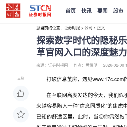
首页
快讯
要闻
股市
您当前的位置：
证券时报
>
公司
>
正文
探索数字时代的隐秘乐园：
草官网入口的深度魅力
来源：证券时报网
作者：黄耀明
2026-02-08 
打破信息茧房，遇见www.17c.com
点赞
在互联网高度发达的今天，我们似
来越容易陷入一种“信息同质化”的焦虑
已知的舒适区里。此时，当🙂你偶然敲下“w