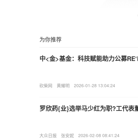
为你推荐
中<金>基金：科技赋能助力公募RE‘
砍柴网
黄耀明
2026-01-28 13:04:24
罗欣药{业}选举马少红为职?工代表
大众日报
张安妮
2026-02-08 08:41:24