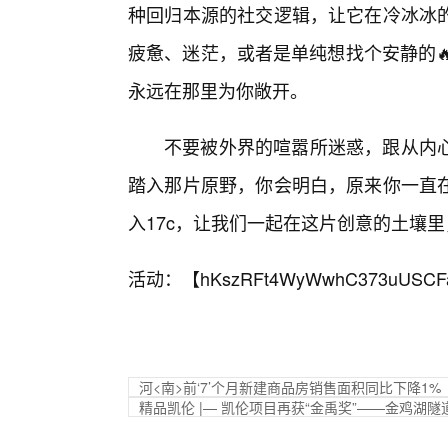
种回归本源的社交逻辑，让它在冷冰冰的
疲惫、迷茫，或者是单纯想找个安静的🔥角
永远在那里为你敞开。
不要被外界的喧嚣所迷惑，跟从内心
踏入那片原野，你会明白，原来你一直
入17c，让我们一起在这片创意的土壤
活动：【
hKszRFt4WyWwhC373uUSCF
河<南>前‘7’个月新建商品房销售面积同比下降1%
精品凯伦 |— 凯伦项目再获“金禹奖”——金鸡湖