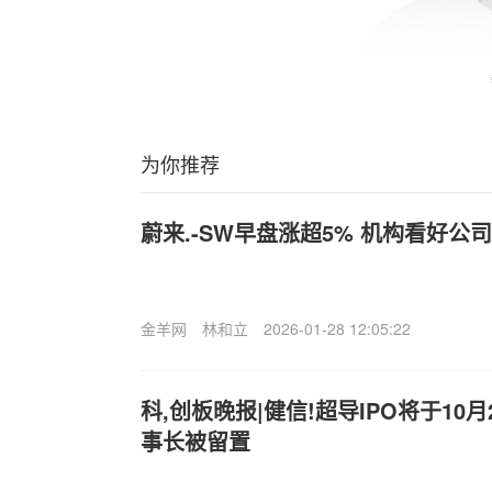
为你推荐
蔚来.-SW早盘涨超5% 机构看好公
金羊网
林和立
2026-01-28 12:05:22
科,创板晚报|健信!超导IPO将于10
事长被留置