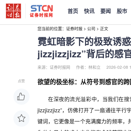
首页
快讯
要闻
股市
您当前的位置：
证券时报
>
公司
>
正文
霓虹暗影下的极致诱惑
jizzjizzjizz”背后的
来源：证券时报网
作者：林和立
2026-02-08 
欲望的极坐标：从符号到感官的跨
点赞
在深夜的流光溢彩中，当我们在搜
jizzjizzjizz”，仿佛打开了一扇
键词，它更像是一个充满魔力的频率，