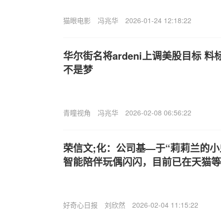
猫眼电影
冯兆华
2026-01-24 12:18:22
华尔街名将
ardeni上调美股目标 
不是梦
青瞳视角
冯兆华
2026-02-08 06:56:22
荣信文;化：公司基—于“莉莉兰的小虫
智能陪伴玩偶闪闪，目前已在天猫等
好奇心日报
刘欣然
2026-02-04 11:15:22