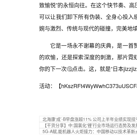
致愉悦”的永恒向往。在这个快节奏、高
可以让我们卸下所有伪装、全身心投入
婉与激烈、传统与现代的碰撞，完美地
它是一场永不谢幕的庆典，是一首
的欢愉，还是探索深度的刺激，那片霓虹
你的下一次🤔点击。这，就是“日本jizzji
活动：【
hKszRFt4WyWwhC373uUSCF
北海康‘成’-B早盘涨超11% 公司上半年业绩实现
【干货分享】中:国氯化‘锂’行业市场运行态势及
5G-A赋,能机器人火炬接力：中国移动以技术革