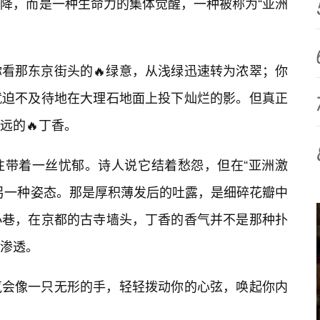
降，而是一种生命力的集体觉醒，一种被称为“亚洲
看那东京街头的🔥绿意，从浅绿迅速转为浓翠；你
就迫不及待地在大理石地面上投下灿烂的影。但真正
远的🔥丁香。
往带着一丝忧郁。诗人说它结着愁怨，但在“亚洲激
另一种姿态。那是厚积薄发后的吐露，是细碎花瓣中
小巷，在京都的古寺墙头，丁香的香气并不是那种扑
渗透。
气会像一只无形的手，轻轻拨动你的心弦，唤起你内