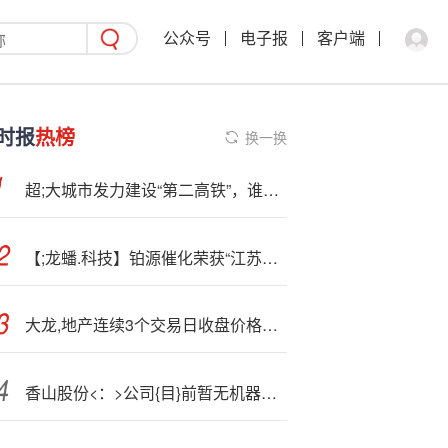
公众号
电子报
客户端
时报
热榜
换一换
超;大城市发力建设“第二高铁”，谁是最大受益者？
【;龙蟠.科技】铂源催化荣获“江苏省民营科技企业”称号
大龙,地产连续3个交易日收盘价格跌幅偏离值累计超20%
香山股份<：>公司{目}前暂无机器人产品落地