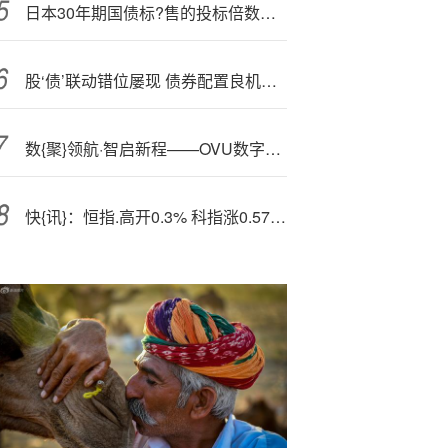
日本30年期国债标?售的投标倍数高于12个月平均水平
股‘债’联动错位屡现 债券配置良机渐至
数{聚}领航·智启新程——OVU数字科创中心正式开园
快{讯}：恒指.高开0.3% 科指涨0.57% 科网股、黄金股普涨 汽车股活跃 大行科工上市首日高开36%