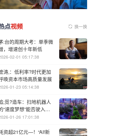
热点
视频
换一换
茅:台的周期大考：单季微
增，增速创十年新低
2026-02-01 05:17:38
管涛,：低利率?时代更加
呼唤资本市场高质量发展
2026-01-23 05:14:38
追;觅?造车：扫地机器人
的“速度梦想”能否驶入现
实？
2026-01-26 17:01:38
耗资超21亿元—！“AI!新