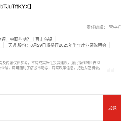
bTJuTftKYX
】
责任编辑： 管中祥
聚乌镇，会聊些啥？丨直击乌镇
高
天通,股份：8月29日将举行2025年半年度业绩说明会
提及内容仅供参考，不构成实质性投资建议，据此操作风险自担
信公众号，即可随时了解股市动态，洞察政策信息，把握财富机会。
发送