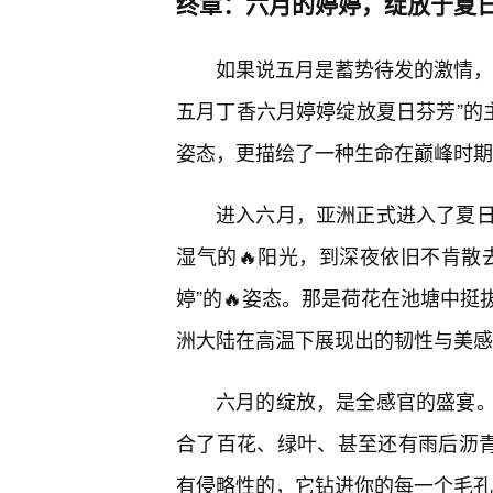
终章：六月的婷婷，绽放于夏
如果说五月是蓄势待发的激情，
五月丁香六月婷婷绽放夏日芬芳”的主
姿态，更描绘了一种生命在巅峰时期
进入六月，亚洲正式进入了夏
湿气的🔥阳光，到深夜依旧不肯散
婷”的🔥姿态。那是荷花在池塘中
洲大陆在高温下展现出的韧性与美感
六月的绽放，是全感官的盛宴
合了百花、绿叶、甚至还有雨后沥青
有侵略性的，它钻进你的每一个毛孔