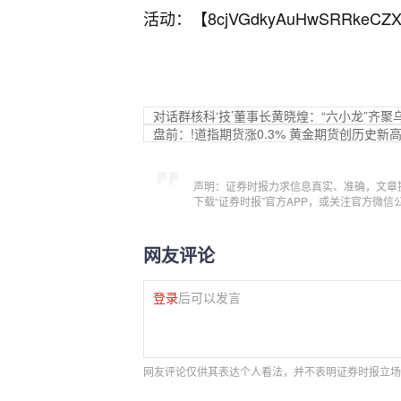
活动：【
8cjVGdkyAuHwSRRkeCZX
对话群核科‘技’董事长黄晓煌：“六小龙”齐
盘前：!道指期货涨0.3% 黄金期货创历史新
声明：证券时报力求信息真实、准确，文章
下载“证券时报”官方APP，或关注官方微
网友评论
登录
后可以发言
网友评论仅供其表达个人看法，并不表明证券时报立场